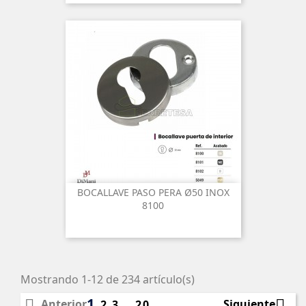
BOCALLAVE PASO PERA Ø50 INOX
8100
Mostrando 1-12 de 234 artículo(s)
1


Anterior
Siguiente
2
3
…
20