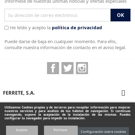
Infórmese de nuestras últimas noticias y ofertas especiales
He leído y acepto la
política de privacidad
Puede darse de baja en cualquier momento. Para ello,
consulte nuestra información de contacto en el aviso legal.
Facebook
Twitter
Instagram

FERRETE, S.A.

PRODUCTOS
Utilizamos Cookies propias y de terceros para recopilar información para mejorar
nuestros servicios y para análisis de tus hábitos de navegación. Si continuas
navegando, supone la aceptación de la instalación de las mismas. Puedes
configurar tu navegador para impedir su instalación.
INFORMACIÓN DE LA TIENDA
Aceptar
Rechazar
Configuración sobre cookies
Diseñado por Programación Integral S.A.