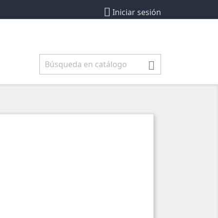

Iniciar sesión
