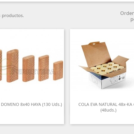
Orde
 productos.
p
 DOMINO 8x40 HAYA (130 Uds.)
COLA EVA NATURAL 48x-KA 


Vista rápida
Vista rápida
(48uds.)