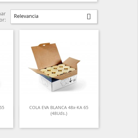
nar
Relevancia

or:
65
COLA EVA BLANCA 48x-KA 65

Vista rápida
(48Uds.)