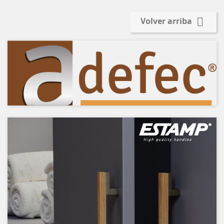

Volver arriba