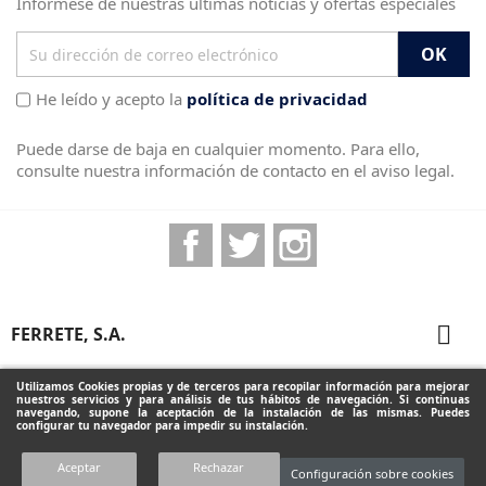
Infórmese de nuestras últimas noticias y ofertas especiales
He leído y acepto la
política de privacidad
Puede darse de baja en cualquier momento. Para ello,
consulte nuestra información de contacto en el aviso legal.
Facebook
Twitter
Instagram

FERRETE, S.A.

PRODUCTOS
Utilizamos Cookies propias y de terceros para recopilar información para mejorar
nuestros servicios y para análisis de tus hábitos de navegación. Si continuas
navegando, supone la aceptación de la instalación de las mismas. Puedes
configurar tu navegador para impedir su instalación.
INFORMACIÓN DE LA TIENDA
Aceptar
Rechazar
Configuración sobre cookies
Diseñado por Programación Integral S.A.