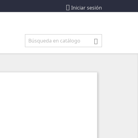

Iniciar sesión
