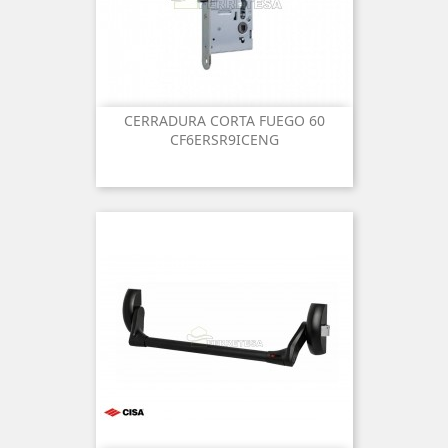
CERRADURA CORTA FUEGO 60
CF6ERSR9ICENG