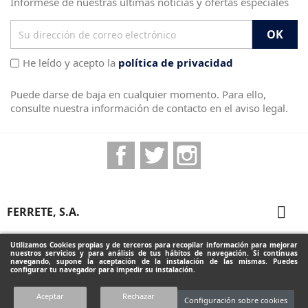
Infórmese de nuestras últimas noticias y ofertas especiales
He leído y acepto la
política de privacidad
Puede darse de baja en cualquier momento. Para ello,
consulte nuestra información de contacto en el aviso legal.
Facebook
Twitter
Instagram

FERRETE, S.A.

PRODUCTOS
Utilizamos Cookies propias y de terceros para recopilar información para mejorar
nuestros servicios y para análisis de tus hábitos de navegación. Si continuas
navegando, supone la aceptación de la instalación de las mismas. Puedes
configurar tu navegador para impedir su instalación.
INFORMACIÓN DE LA TIENDA
Aceptar
Rechazar
Configuración sobre cookies
Diseñado por Programación Integral S.A.