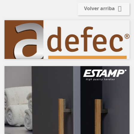

Volver arriba