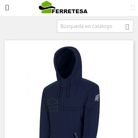


