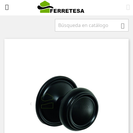


