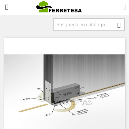


