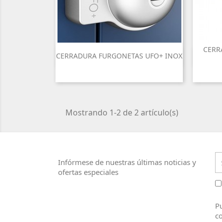
CERR
CERRADURA FURGONETAS UFO+ INOX

Vista rápida
Mostrando 1-2 de 2 artículo(s)
Infórmese de nuestras últimas noticias y
ofertas especiales
Pu
co