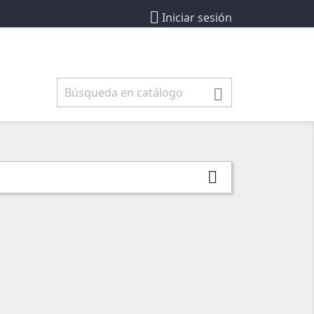

Iniciar sesión

