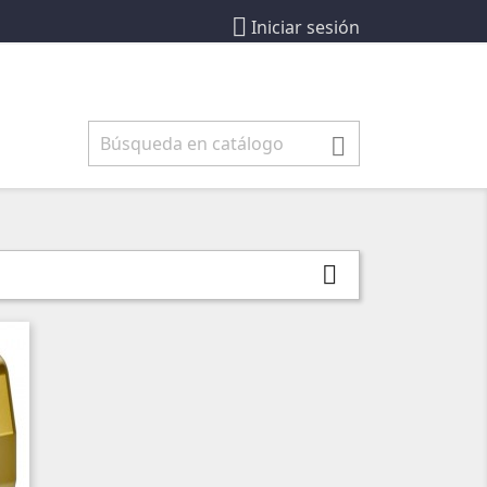

Iniciar sesión

