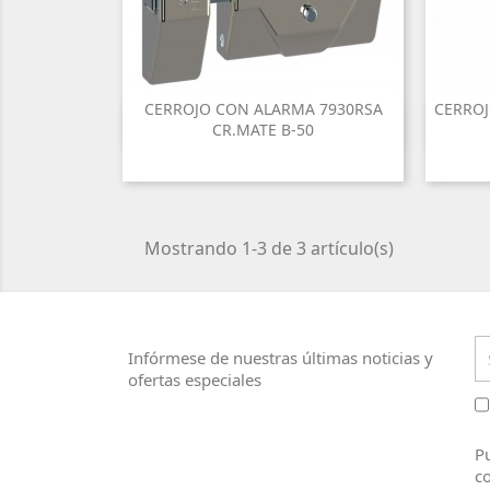
CERROJO CON ALARMA 7930RSA
CERROJ

Vista rápida
CR.MATE B-50
Mostrando 1-3 de 3 artículo(s)
Infórmese de nuestras últimas noticias y
ofertas especiales
Pu
co